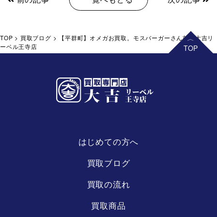
TOP
>
買取ブログ
>
【平群町】オメガお買取。モスバーガーさん前の大吉リ
ーベル王寺店
はじめての方へ
リーベル
王寺店
買取ブログ
買取の流れ
買取商品