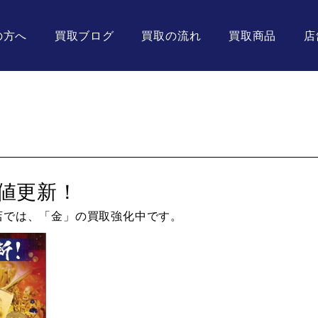
の方へ
買取ブログ
買取の流れ
買取商品
店
値更新！
店では、「金」の買取強化中です。