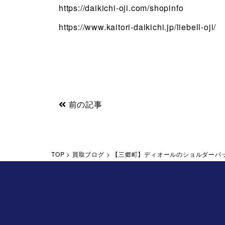
https://daikichi-oji.com/shopinfo
https://www.kaitori-daikichi.jp/liebell-oji/
前の記事
TOP
>
買取ブログ
>
【三郷町】ディオールのショルダーバ