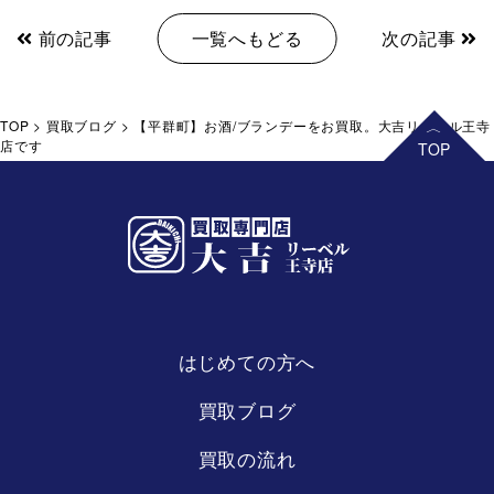
前の記事
一覧へもどる
次の記事
TOP
>
買取ブログ
>
【平群町】お酒/ブランデーをお買取。大吉リーベル王寺
店です
はじめての方へ
リーベル
王寺店
買取ブログ
買取の流れ