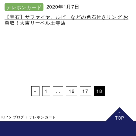
2020年1月7日
テレホンカード
【宝石】サファイヤ、ルビーなどの色石付きリング お
買取！大吉リーベル王寺店
Posts navigation
«
1
…
16
17
18
TOP
>
ブログ
>
テレホンカード