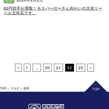
切手
82円切手お買取！モスバーガーさん向かいの大吉リー
ベル王寺店です。
Posts navigation
«
1
…
20
21
22
23
»
TOP
>
ブログ
>
切手