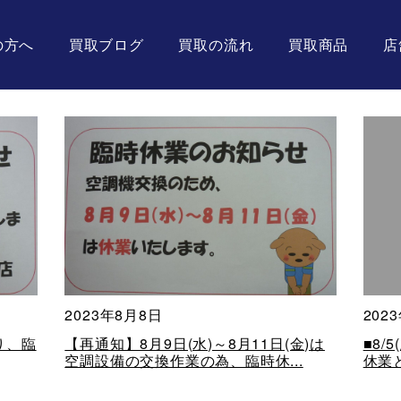
の方へ
買取ブログ
買取の流れ
買取商品
店
2023年8月8日
202
り、臨
【再通知】8月9日(水)～8月11日(金)は
■8
空調設備の交換作業の為、臨時休...
休業