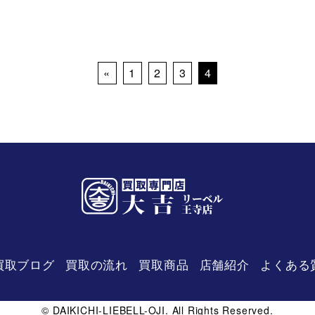
«
1
2
3
4
買取ブログ
買取の流れ
買取商品
店舗紹介
よくある
リーベル
王寺店
© DAIKICHI-LIEBELL-OJI. All Rights Reserved.