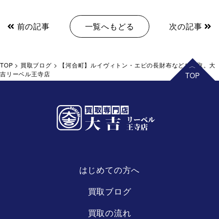
前の記事
一覧へもどる
次の記事
TOP
>
買取ブログ
>
【河合町】ルイヴィトン・エピの長財布などお買取。大
吉リーベル王寺店
はじめての方へ
リーベル
王寺店
買取ブログ
買取の流れ