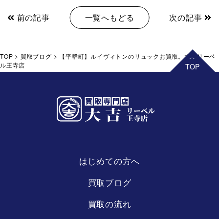
前の記事
一覧へもどる
次の記事
TOP
>
買取ブログ
>
【平群町】ルイヴィトンのリュックお買取。大吉リーベ
ル王寺店
はじめての方へ
リーベル
王寺店
買取ブログ
買取の流れ