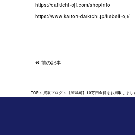
https://daikichi-oji.com/shopinfo
https://www.kaitori-daikichi.jp/liebell-oji/
前の記事
TOP
>
買取ブログ
>
【斑鳩町】10万円金貨をお買取しまし