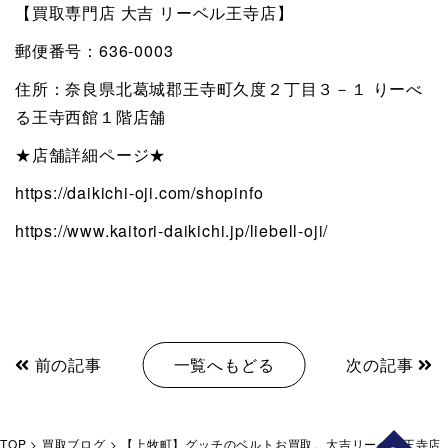
【買取専門店 大吉 リーベル王寺店】
郵便番号：636-0003
住所：奈良県北葛城郡王寺町久度２丁目３－１ りーべ
る王寺西館１階店舗
★店舗詳細ページ★
https://daikichi-oji.com/shopinfo
https://www.kaitori-daikichi.jp/liebell-oji/
前の記事
一覧へもどる
次の記事
TOP
>
買取ブログ
>
【上牧町】グッチのベルトお買取。大吉リーベル王寺店