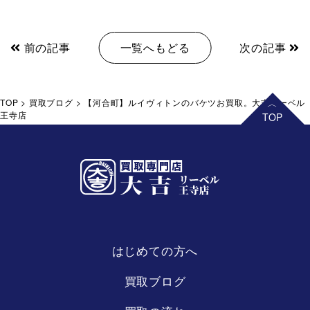
前の記事
一覧へもどる
次の記事
TOP
>
買取ブログ
>
【河合町】ルイヴィトンのバケツお買取。大吉リーベル
王寺店
はじめての方へ
リーベル
王寺店
買取ブログ