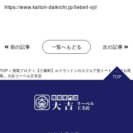
https://www.kaitori-daikichi.jp/liebell-oji/
前の記事
一覧へもどる
次の記事
TOP
>
買取ブログ
>
【三郷町】ルイヴィトンのスクエア型トートバッグお買
取。大吉リーベル王寺店
リーベル