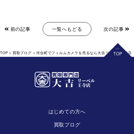
前の記事
一覧へもどる
次の記事
TOP
>
買取ブログ
>
河合町でフィルムカメラを売るなら大吉リーベル王寺店
はじめての方へ
リーベル
王寺店
買取ブログ