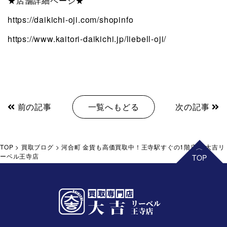
★店舗詳細ページ★
https://daikichi-oji.com/shopinfo
https://www.kaitori-daikichi.jp/liebell-oji/
前の記事
一覧へもどる
次の記事
TOP
>
買取ブログ
>
河合町 金貨も高価買取中！王寺駅すぐの1階店舗 大吉リ
ーベル王寺店