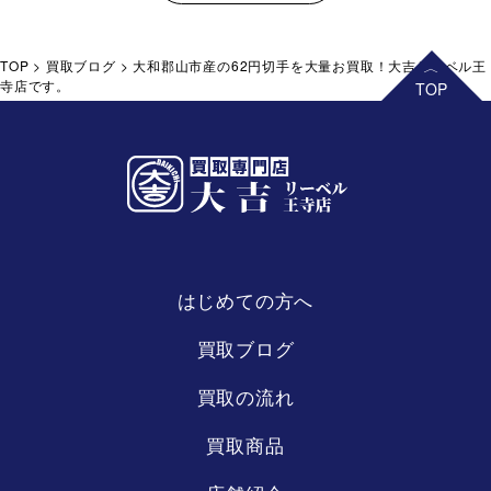
TOP
>
買取ブログ
>
大和郡山市産の62円切手を大量お買取！大吉リーベル王
寺店です。
はじめての方へ
リーベル
王寺店
買取ブログ
買取の流れ
買取商品