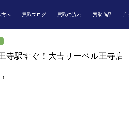
の方へ
買取ブログ
買取の流れ
買取商品
店
王寺駅すぐ！大吉リーベル王寺店
～！