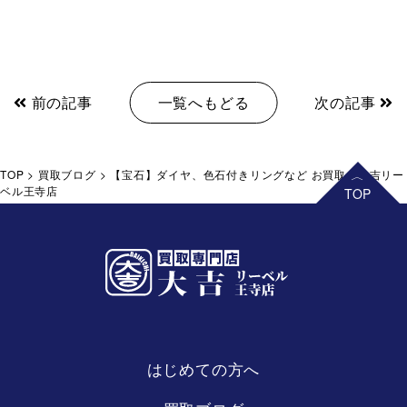
前の記事
一覧へもどる
次の記事
TOP
>
買取ブログ
>
【宝石】ダイヤ、色石付きリングなど お買取！大吉リー
ベル王寺店
はじめての方へ
リーベル
王寺店