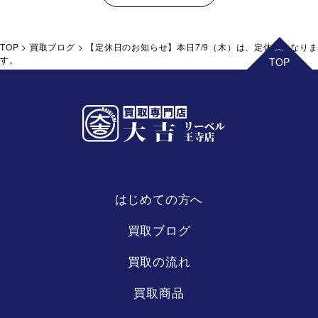
TOP
>
買取ブログ
>
【定休日のお知らせ】本日7/9（木）は、定休日となりま
す。
はじめての方へ
リーベル
王寺店
買取ブログ
買取の流れ
買取商品