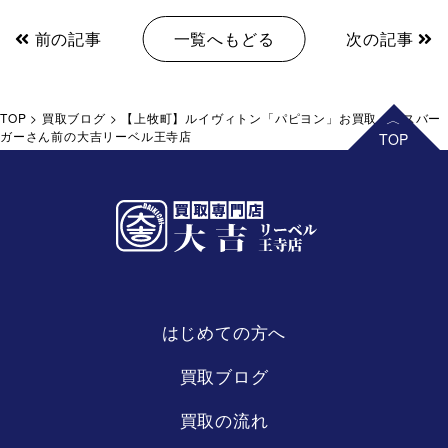
前の記事
一覧へもどる
次の記事
TOP
>
買取ブログ
>
【上牧町】ルイヴィトン「パピヨン」お買取。モスバー
ガーさん前の大吉リーベル王寺店
はじめての方へ
リーベル
王寺店
買取ブログ
買取の流れ