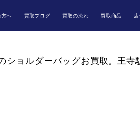
の方へ
買取ブログ
買取の流れ
買取商品
店
のショルダーバッグお買取。王寺
。