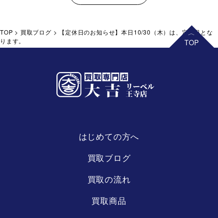
TOP
>
買取ブログ
>
【定休日のお知らせ】本日10/30（木）は、定休日とな
ります。
はじめての方へ
リーベル
王寺店
買取ブログ
買取の流れ
買取商品