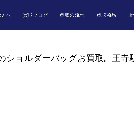
の方へ
買取ブログ
買取の流れ
買取商品
店
のショルダーバッグお買取。王寺
。