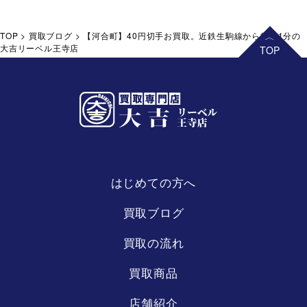
TOP
>
買取ブログ
>
【河合町】40円切手お買取。近鉄生駒線から徒歩1分の
大吉リーベル王寺店
はじめての方へ
リーベル
王寺店
買取ブログ
買取の流れ
買取商品
店舗紹介